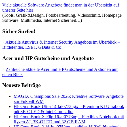
Viele aktuelle Software Angebote findet man in der Übersicht auf
unserer Seite hier
(Tools, Grafik&Design, Fotobearbeitung, Videoschnitt, Homepage
Software, Multimedia, Internet Sicherheit…)
Sicher Surfen!
»
Aktuelle Antivirus & Internet Security Angebote im Überblick –
Bitdefender, ESET, GData & Co
Acer und HP Gutscheine und Angebote
»
Zahlreiche aktuelle Acer und HP Gutscheine und Aktionen auf
einen Blick
Neueste Beiträge
MAGIX Champions Sale 2026: Kreative Software-Angebote
zur Fußball-WM
HP OmniBook Ultra 14-kd0772ngx – Premium KI Ultrabook
mit 3K OLED & Intel Core Ultra
HP OmniBook X Flip 16-ar0773ng – Flexibles Notebook mit
Ryzen AI, 3K-OLED und 32 GB RAM
HP OmniBook 3 16-bw0752ng – solides 16-Zoll-Notebook