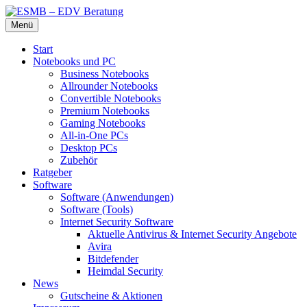
Zum
Menü
Inhalt
Die beste Hardware und Software für Sie
ESMB – EDV Beratung
springen
Start
Notebooks und PC
Business Notebooks
Allrounder Notebooks
Convertible Notebooks
Premium Notebooks
Gaming Notebooks
All-in-One PCs
Desktop PCs
Zubehör
Ratgeber
Software
Software (Anwendungen)
Software (Tools)
Internet Security Software
Aktuelle Antivirus & Internet Security Angebote
Avira
Bitdefender
Heimdal Security
News
Gutscheine & Aktionen