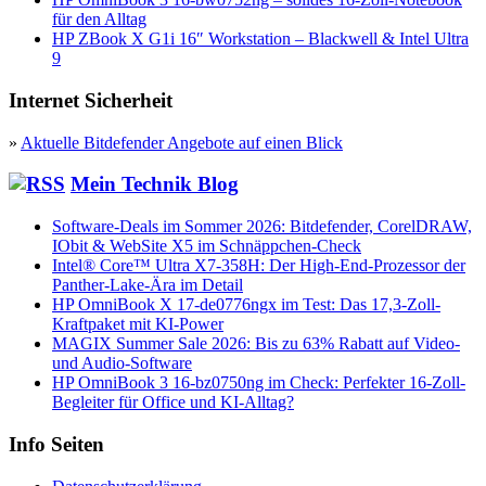
für den Alltag
HP ZBook X G1i 16″ Workstation – Blackwell & Intel Ultra
9
Internet Sicherheit
»
Aktuelle Bitdefender Angebote auf einen Blick
Mein Technik Blog
Software-Deals im Sommer 2026: Bitdefender, CorelDRAW,
IObit & WebSite X5 im Schnäppchen-Check
Intel® Core™ Ultra X7-358H: Der High-End-Prozessor der
Panther-Lake-Ära im Detail
HP OmniBook X 17-de0776ngx im Test: Das 17,3-Zoll-
Kraftpaket mit KI-Power
MAGIX Summer Sale 2026: Bis zu 63% Rabatt auf Video-
und Audio-Software
HP OmniBook 3 16-bz0750ng im Check: Perfekter 16-Zoll-
Begleiter für Office und KI-Alltag?
Info Seiten