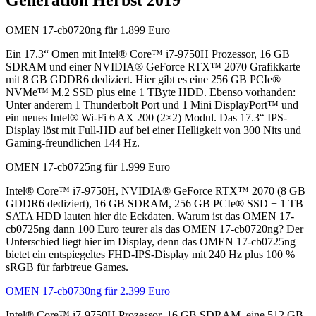
OMEN 17-cb0720ng für 1.899 Euro
Ein 17.3“ Omen mit Intel® Core™ i7-9750H Prozessor, 16 GB
SDRAM und einer NVIDIA® GeForce RTX™ 2070 Grafikkarte
mit 8 GB GDDR6 dediziert. Hier gibt es eine 256 GB PCIe®
NVMe™ M.2 SSD plus eine 1 TByte HDD. Ebenso vorhanden:
Unter anderem 1 Thunderbolt Port und 1 Mini DisplayPort™ und
ein neues Intel® Wi-Fi 6 AX 200 (2×2) Modul. Das 17.3“ IPS-
Display löst mit Full-HD auf bei einer Helligkeit von 300 Nits und
Gaming-freundlichen 144 Hz.
OMEN 17-cb0725ng für 1.999 Euro
Intel® Core™ i7-9750H, NVIDIA® GeForce RTX™ 2070 (8 GB
GDDR6 dediziert), 16 GB SDRAM, 256 GB PCIe® SSD + 1 TB
SATA HDD lauten hier die Eckdaten. Warum ist das OMEN 17-
cb0725ng dann 100 Euro teurer als das OMEN 17-cb0720ng? Der
Unterschied liegt hier im Display, denn das OMEN 17-cb0725ng
bietet ein entspiegeltes FHD-IPS-Display mit 240 Hz plus 100 %
sRGB für farbtreue Games.
OMEN 17-cb0730ng für 2.399 Euro
Intel® Core™ i7-9750H Prozessor, 16 GB SDRAM, eine 512 GB