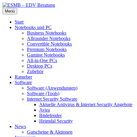
Zum
Menü
Inhalt
Die beste Hardware und Software für Sie
ESMB – EDV Beratung
springen
Start
Notebooks und PC
Business Notebooks
Allrounder Notebooks
Convertible Notebooks
Premium Notebooks
Gaming Notebooks
All-in-One PCs
Desktop PCs
Zubehör
Ratgeber
Software
Software (Anwendungen)
Software (Tools)
Internet Security Software
Aktuelle Antivirus & Internet Security Angebote
Avira
Bitdefender
Heimdal Security
News
Gutscheine & Aktionen