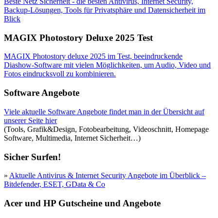
Beste Netz Sicherheit - die besten Antivirus, Internet Security,
Backup-Lösungen, Tools für Privatsphäre und Datensicherheit im
Blick
MAGIX Photostory Deluxe 2025 Test
MAGIX Photostory deluxe 2025 im Test, beeindruckende
Diashow-Software mit vielen Möglichkeiten, um Audio, Video und
Fotos eindrucksvoll zu kombinieren.
Software Angebote
Viele aktuelle Software Angebote findet man in der Übersicht auf
unserer Seite hier
(Tools, Grafik&Design, Fotobearbeitung, Videoschnitt, Homepage
Software, Multimedia, Internet Sicherheit…)
Sicher Surfen!
»
Aktuelle Antivirus & Internet Security Angebote im Überblick –
Bitdefender, ESET, GData & Co
Acer und HP Gutscheine und Angebote