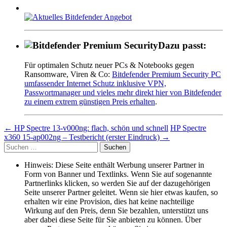
Dazu passt:
Für optimalen Schutz neuer PCs & Notebooks gegen
Ransomware, Viren & Co:
Bitdefender Premium Security PC
umfassender Internet Schutz inklusive VPN,
Passwortmanager und vieles mehr direkt hier von Bitdefender
zu einem extrem günstigen Preis erhalten
.
Beitragsnavigation
←
HP Spectre 13-v000ng: flach, schön und schnell
HP Spectre
x360 15-ap002ng – Testbericht (erster Eindruck)
→
Suche
nach:
Hinweis: Diese Seite enthält Werbung unserer Partner in
Form von Banner und Textlinks. Wenn Sie auf sogenannte
Partnerlinks klicken, so werden Sie auf der dazugehörigen
Seite unserer Partner geleitet. Wenn sie hier etwas kaufen, so
erhalten wir eine Provision, dies hat keine nachteilige
Wirkung auf den Preis, denn Sie bezahlen, unterstützt uns
aber dabei diese Seite für Sie anbieten zu können. Über