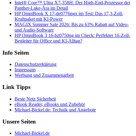
Intel® Core™ Ultra X7-358H: Der High-End-Prozessor der
Panther-Lake-Ära im Detail
HP OmniBook X 17-de0776ngx im Test: Das 17,3-Zoll-
Kraftpaket mit KI-Power
MAGIX Summer Sale 2026: Bis zu 63% Rabatt auf Video-
und Audio-Software
HP OmniBook 3 16-bz0750ng im Check: Perfekter 16-Zoll-
Begleiter für Office und KI-Alltag?
Info Seiten
Datenschutzerklärung
Impressum
Werbung und Zusammenarbeit
Link Tipps
Beste Netz Sicherheit
eBook Reader, eBooks und Zubehör
Michael-Bickel.de: Technik und Angebote
Unsere Seiten
Michael-Bickel.de