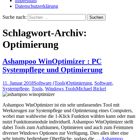
Impressum
Datenschutzerklärung
Suche nach:
Schlagwort-Archiv:
Optimierung
Ashampoo WinOptimizer : PC
Systempflege und Optimierung
11. Januar 2018
Software (Tools)
Optimierung
,
Software
,
Systempflege
,
Tools
,
Windows Tools
Michael Bickel
Ashampoo WinOptimizer ist ein sehr umfassendes Tool mit
Werkzeugen zur Systempflege und Optimierung eines Computers,
wobei man wahlweise die 1-Klick Funktion wählen kann oder man
nutzt Funktionsmodule individuell. Ashampoo WinOptimizer stellt
dabei Tools zum Aufräumen, Optimieren und auch zum Feintunen
diverser Windows Optionen zur Verfügung. Dies alles über eine
sehr intuitiv bedienbare Oberfläche, sodass die …
Ashampoo