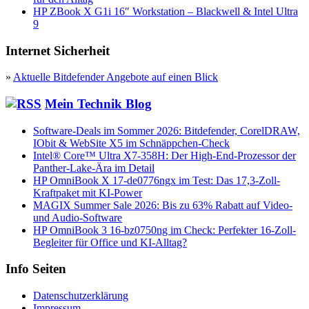
HP ZBook X G1i 16″ Workstation – Blackwell & Intel Ultra
9
Internet Sicherheit
»
Aktuelle Bitdefender Angebote auf einen Blick
Mein Technik Blog
Software-Deals im Sommer 2026: Bitdefender, CorelDRAW,
IObit & WebSite X5 im Schnäppchen-Check
Intel® Core™ Ultra X7-358H: Der High-End-Prozessor der
Panther-Lake-Ära im Detail
HP OmniBook X 17-de0776ngx im Test: Das 17,3-Zoll-
Kraftpaket mit KI-Power
MAGIX Summer Sale 2026: Bis zu 63% Rabatt auf Video-
und Audio-Software
HP OmniBook 3 16-bz0750ng im Check: Perfekter 16-Zoll-
Begleiter für Office und KI-Alltag?
Info Seiten
Datenschutzerklärung
Impressum