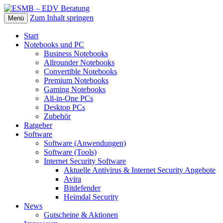
Zum Inhalt springen
Menü
Die beste Hardware und Software für Sie
ESMB – EDV Beratung
Start
Notebooks und PC
Business Notebooks
Allrounder Notebooks
Convertible Notebooks
Premium Notebooks
Gaming Notebooks
All-in-One PCs
Desktop PCs
Zubehör
Ratgeber
Software
Software (Anwendungen)
Software (Tools)
Internet Security Software
Aktuelle Antivirus & Internet Security Angebote
Avira
Bitdefender
Heimdal Security
News
Gutscheine & Aktionen