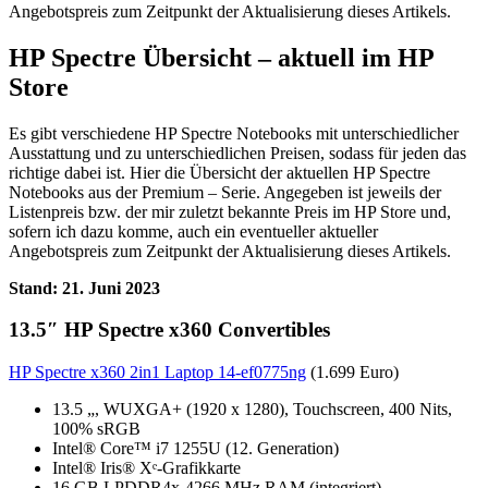
Angebotspreis zum Zeitpunkt der Aktualisierung dieses Artikels.
HP Spectre Übersicht – aktuell im HP
Store
Es gibt verschiedene HP Spectre Notebooks mit unterschiedlicher
Ausstattung und zu unterschiedlichen Preisen, sodass für jeden das
richtige dabei ist. Hier die Übersicht der aktuellen HP Spectre
Notebooks aus der Premium – Serie. Angegeben ist jeweils der
Listenpreis bzw. der mir zuletzt bekannte Preis im HP Store und,
sofern ich dazu komme, auch ein eventueller aktueller
Angebotspreis zum Zeitpunkt der Aktualisierung dieses Artikels.
Stand: 21. Juni 2023
13.5″ HP Spectre x360 Convertibles
HP Spectre x360 2in1 Laptop 14-ef0775ng
(1.699 Euro)
13.5 „, WUXGA+ (1920 x 1280), Touchscreen, 400 Nits,
100% sRGB
Intel® Core™ i7 1255U (12. Generation)
Intel® Iris® Xᵉ-Grafikkarte
16 GB LPDDR4x-4266 MHz RAM (integriert)