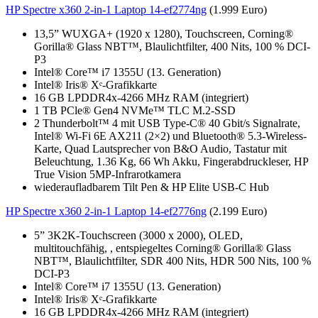
HP Spectre x360 2-in-1 Laptop 14-ef2774ng
(1.999 Euro)
13,5” WUXGA+ (1920 x 1280), Touchscreen, Corning®
Gorilla® Glass NBT™, Blaulichtfilter, 400 Nits, 100 % DCI-
P3
Intel® Core™ i7 1355U (13. Generation)
Intel® Iris® Xᵉ-Grafikkarte
16 GB LPDDR4x-4266 MHz RAM (integriert)
1 TB PCle® Gen4 NVMe™ TLC M.2-SSD
2 Thunderbolt™ 4 mit USB Type-C® 40 Gbit/s Signalrate,
Intel® Wi-Fi 6E AX211 (2×2) und Bluetooth® 5.3-Wireless-
Karte, Quad Lautsprecher von B&O Audio, Tastatur mit
Beleuchtung, 1.36 Kg, 66 Wh Akku, Fingerabdruckleser, HP
True Vision 5MP-Infrarotkamera
wiederaufladbarem Tilt Pen & HP Elite USB-C Hub
HP Spectre x360 2-in-1 Laptop 14-ef2776ng
(2.199 Euro)
5” 3K2K-Touchscreen (3000 x 2000), OLED,
multitouchfähig, , entspiegeltes Corning® Gorilla® Glass
NBT™, Blaulichtfilter, SDR 400 Nits, HDR 500 Nits, 100 %
DCI-P3
Intel® Core™ i7 1355U (13. Generation)
Intel® Iris® Xᵉ-Grafikkarte
16 GB LPDDR4x-4266 MHz RAM (integriert)