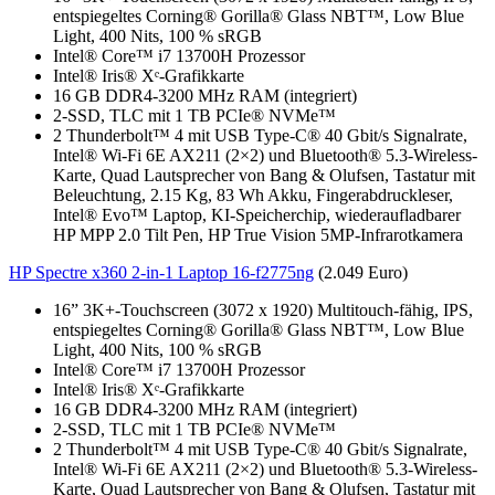
entspiegeltes Corning® Gorilla® Glass NBT™, Low Blue
Light, 400 Nits, 100 % sRGB
Intel® Core™ i7 13700H Prozessor
Intel® Iris® Xᵉ-Grafikkarte
16 GB DDR4-3200 MHz RAM (integriert)
2-SSD, TLC mit 1 TB PCIe® NVMe™
2 Thunderbolt™ 4 mit USB Type-C® 40 Gbit/s Signalrate,
Intel® Wi-Fi 6E AX211 (2×2) und Bluetooth® 5.3-Wireless-
Karte, Quad Lautsprecher von Bang & Olufsen, Tastatur mit
Beleuchtung, 2.15 Kg, 83 Wh Akku, Fingerabdruckleser,
Intel® Evo™ Laptop, KI-Speicherchip, wiederaufladbarer
HP MPP 2.0 Tilt Pen, HP True Vision 5MP-Infrarotkamera
HP Spectre x360 2-in-1 Laptop 16-f2775ng
(2.049 Euro)
16” 3K+-Touchscreen (3072 x 1920) Multitouch-fähig, IPS,
entspiegeltes Corning® Gorilla® Glass NBT™, Low Blue
Light, 400 Nits, 100 % sRGB
Intel® Core™ i7 13700H Prozessor
Intel® Iris® Xᵉ-Grafikkarte
16 GB DDR4-3200 MHz RAM (integriert)
2-SSD, TLC mit 1 TB PCIe® NVMe™
2 Thunderbolt™ 4 mit USB Type-C® 40 Gbit/s Signalrate,
Intel® Wi-Fi 6E AX211 (2×2) und Bluetooth® 5.3-Wireless-
Karte, Quad Lautsprecher von Bang & Olufsen, Tastatur mit