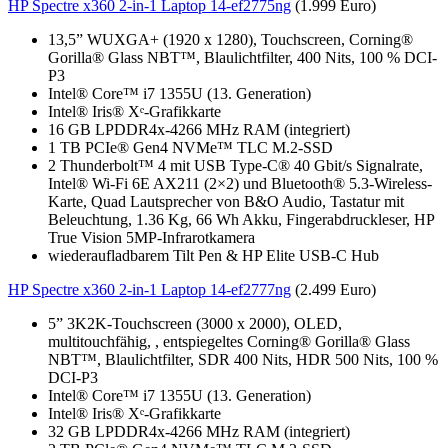
HP Spectre x360 2-in-1 Laptop 14-ef2775ng
(1.999 Euro)
13,5” WUXGA+ (1920 x 1280), Touchscreen, Corning®
Gorilla® Glass NBT™, Blaulichtfilter, 400 Nits, 100 % DCI-
P3
Intel® Core™ i7 1355U (13. Generation)
Intel® Iris® Xᵉ-Grafikkarte
16 GB LPDDR4x-4266 MHz RAM (integriert)
1 TB PCIe® Gen4 NVMe™ TLC M.2-SSD
2 Thunderbolt™ 4 mit USB Type-C® 40 Gbit/s Signalrate,
Intel® Wi-Fi 6E AX211 (2×2) und Bluetooth® 5.3-Wireless-
Karte, Quad Lautsprecher von B&O Audio, Tastatur mit
Beleuchtung, 1.36 Kg, 66 Wh Akku, Fingerabdruckleser, HP
True Vision 5MP-Infrarotkamera
wiederaufladbarem Tilt Pen & HP Elite USB-C Hub
HP Spectre x360 2-in-1 Laptop 14-ef2777ng
(2.499 Euro)
5” 3K2K-Touchscreen (3000 x 2000), OLED,
multitouchfähig, , entspiegeltes Corning® Gorilla® Glass
NBT™, Blaulichtfilter, SDR 400 Nits, HDR 500 Nits, 100 %
DCI-P3
Intel® Core™ i7 1355U (13. Generation)
Intel® Iris® Xᵉ-Grafikkarte
32 GB LPDDR4x-4266 MHz RAM (integriert)