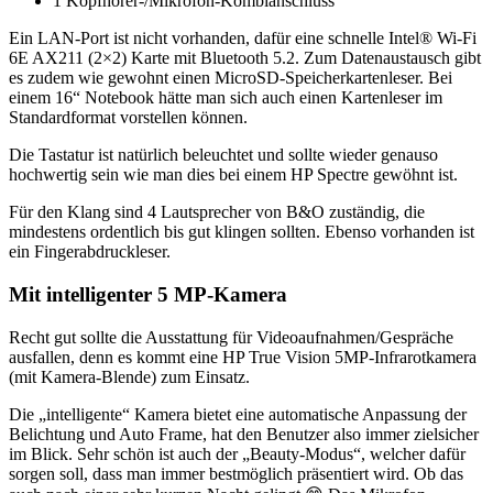
1 Kopfhörer-/Mikrofon-Kombianschluss
Ein LAN-Port ist nicht vorhanden, dafür eine schnelle Intel® Wi-Fi
6E AX211 (2×2) Karte mit Bluetooth 5.2. Zum Datenaustausch gibt
es zudem wie gewohnt einen MicroSD-Speicherkartenleser. Bei
einem 16“ Notebook hätte man sich auch einen Kartenleser im
Standardformat vorstellen können.
Die Tastatur ist natürlich beleuchtet und sollte wieder genauso
hochwertig sein wie man dies bei einem HP Spectre gewöhnt ist.
Für den Klang sind 4 Lautsprecher von B&O zuständig, die
mindestens ordentlich bis gut klingen sollten. Ebenso vorhanden ist
ein Fingerabdruckleser.
Mit intelligenter 5 MP-Kamera
Recht gut sollte die Ausstattung für Videoaufnahmen/Gespräche
ausfallen, denn es kommt eine HP True Vision 5MP-Infrarotkamera
(mit Kamera-Blende) zum Einsatz.
Die „intelligente“ Kamera bietet eine automatische Anpassung der
Belichtung und Auto Frame, hat den Benutzer also immer zielsicher
im Blick. Sehr schön ist auch der „Beauty-Modus“, welcher dafür
sorgen soll, dass man immer bestmöglich präsentiert wird. Ob das