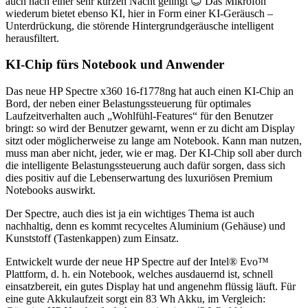
auch nach einer sehr kurzen Nacht gelingt 😊 Das Mikrofon
wiederum bietet ebenso KI, hier in Form einer KI-Geräusch –
Unterdrückung, die störende Hintergrundgeräusche intelligent
herausfiltert.
KI-Chip fürs Notebook und Anwender
Das neue HP Spectre x360 16-f1778ng hat auch einen KI-Chip an
Bord, der neben einer Belastungssteuerung für optimales
Laufzeitverhalten auch „Wohlfühl-Features“ für den Benutzer
bringt: so wird der Benutzer gewarnt, wenn er zu dicht am Display
sitzt oder möglicherweise zu lange am Notebook. Kann man nutzen,
muss man aber nicht, jeder, wie er mag. Der KI-Chip soll aber durch
die intelligente Belastungssteuerung auch dafür sorgen, dass sich
dies positiv auf die Lebenserwartung des luxuriösen Premium
Notebooks auswirkt.
Der Spectre, auch dies ist ja ein wichtiges Thema ist auch
nachhaltig, denn es kommt recyceltes Aluminium (Gehäuse) und
Kunststoff (Tastenkappen) zum Einsatz.
Entwickelt wurde der neue HP Spectre auf der Intel® Evo™
Plattform, d. h. ein Notebook, welches ausdauernd ist, schnell
einsatzbereit, ein gutes Display hat und angenehm flüssig läuft. Für
eine gute Akkulaufzeit sorgt ein 83 Wh Akku, im Vergleich: