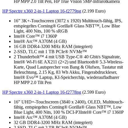
HP MPP 2.0 Tilt Pen, HP True Vision 5MP-Infrarotkamera
HP Spectre x360 2-in-1 Laptop 16-f2779ng
(2.199 Euro)
16” 3K+-Touchscreen (3072 x 1920) Multitouch-fähig, IPS,
entspiegeltes Corning® Gorilla® Glass NBT™, Low Blue
Light, 400 Nits, 100 % sRGB
Intel® Core™ i7 1360P
Intel® Arc™ A370M (4 GB)
16 GB DDR4-3200 MHz RAM (integriert)
2-SSD, TLC mit 1 TB PCIe® NVMe™
2 Thunderbolt™ 4 mit USB Type-C® 40 Gbit/s Signalrate,
Intel® Wi-Fi 6E AX211 (2×2) und Bluetooth® 5.3-Wireless-
Karte, Quad Lautsprecher von Bang & Olufsen, Tastatur mit
Beleuchtung, 2.15 Kg, 83 Wh Akku, Fingerabdruckleser,
Intel® Evo™ Laptop, KI-Speicherchip, wiederaufladbarer
HP MPP 2.0 Tilt Pen
HP Spectre x360 2-in-1 Laptop 16-f2778ng
(2.599 Euro)
16” UHD+-Touchscreen (3840 x 2400), OLED, Multitouch-
fähig, entspiegeltes Corning® Gorilla® Glass NBT™, Low
Blue Light, 400 Nits, 100 % DCI-P3Intel® Core™ i7 1360P
Intel® Arc™ A370M (4 GB)
32 GB DDR4-3200 MHz RAM (integriert)
2-SSD, TLC mit 2 TB PCIe® NVMe™