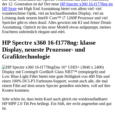
der 12. Generation ist da! Der neue
HP Spectre x360 16-f1778ng im
HP Store
mit High End Ausstattung bietet von allem viel: viel
wunderschöne Optik, viel an hochauflösenden Display, viel an
Leistung dank neuem Intel® Core™ i7 1260P Prozessor und viel
Speicher gibt es oben drauf. Alles gewürzt mit KI und feiner Detail-
Ausstattung. Optisch ist das neue Modell etwas aufgepeppt, meines
Erachtens unheimlich elegant und edel.
HP Spectre x360 16-f1778ng: klasse
Display, neueste Prozessor- und
Grafiktechnologie
Das 16“ UHD+ (3840 x 2400)
Display mit Corning® Gorilla® Glass NBT™ (entspiegelt) und
Low Blue-Light Filter bietet eine gute Helligkeit von 400 Nits und
einen 100% DCI-P3 Farbraum-Support, womit auch alle, die mal
einem Film auf dem neuen Spectre genießen möchten, voll auf ihre
Kosten kommen.
Sehr schön ist, dass beim Kauf auch gleich ein wiederaufladbarer
HP MPP 2.0 Tilt Pen beiliegt. Ein Stift, der recht angenehm und gut
ist.