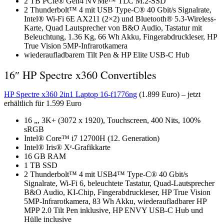
2 TB PCle® Gen4 NVMe™ TLC M.2-SSD
2 Thunderbolt™ 4 mit USB Type-C® 40 Gbit/s Signalrate,
Intel® Wi-Fi 6E AX211 (2×2) und Bluetooth® 5.3-Wireless-
Karte, Quad Lautsprecher von B&O Audio, Tastatur mit
Beleuchtung, 1.36 Kg, 66 Wh Akku, Fingerabdruckleser, HP
True Vision 5MP-Infrarotkamera
wiederaufladbarem Tilt Pen & HP Elite USB-C Hub
16″ HP Spectre x360 Convertibles
HP Spectre x360 2in1 Laptop 16-f1776ng
(1.899 Euro) – jetzt
erhältlich für 1.599 Euro
16 „, 3K+ (3072 x 1920), Touchscreen, 400 Nits, 100%
sRGB
Intel® Core™ i7 12700H (12. Generation)
Intel® Iris® Xᵉ-Grafikkarte
16 GB RAM
1 TB SSD
2 Thunderbolt™ 4 mit USB4™ Type-C® 40 Gbit/s
Signalrate, Wi-Fi 6, beleuchtete Tastatur, Quad-Lautsprecher
B&O Audio, KI-Chip, Fingerabdruckleser, HP True Vision
5MP-Infrarotkamera, 83 Wh Akku, wiederaufladbarer HP
MPP 2.0 Tilt Pen inklusive, HP ENVY USB-C Hub und
Hülle inclusive