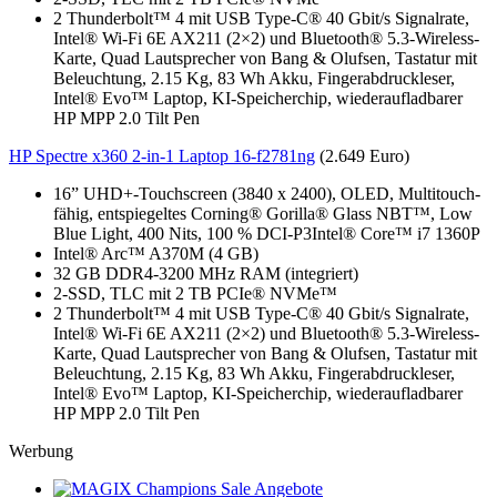
2 Thunderbolt™ 4 mit USB Type-C® 40 Gbit/s Signalrate,
Intel® Wi-Fi 6E AX211 (2×2) und Bluetooth® 5.3-Wireless-
Karte, Quad Lautsprecher von Bang & Olufsen, Tastatur mit
Beleuchtung, 2.15 Kg, 83 Wh Akku, Fingerabdruckleser,
Intel® Evo™ Laptop, KI-Speicherchip, wiederaufladbarer
HP MPP 2.0 Tilt Pen
HP Spectre x360 2-in-1 Laptop 16-f2781ng
(2.649 Euro)
16” UHD+-Touchscreen (3840 x 2400), OLED, Multitouch-
fähig, entspiegeltes Corning® Gorilla® Glass NBT™, Low
Blue Light, 400 Nits, 100 % DCI-P3Intel® Core™ i7 1360P
Intel® Arc™ A370M (4 GB)
32 GB DDR4-3200 MHz RAM (integriert)
2-SSD, TLC mit 2 TB PCIe® NVMe™
2 Thunderbolt™ 4 mit USB Type-C® 40 Gbit/s Signalrate,
Intel® Wi-Fi 6E AX211 (2×2) und Bluetooth® 5.3-Wireless-
Karte, Quad Lautsprecher von Bang & Olufsen, Tastatur mit
Beleuchtung, 2.15 Kg, 83 Wh Akku, Fingerabdruckleser,
Intel® Evo™ Laptop, KI-Speicherchip, wiederaufladbarer
HP MPP 2.0 Tilt Pen
Werbung