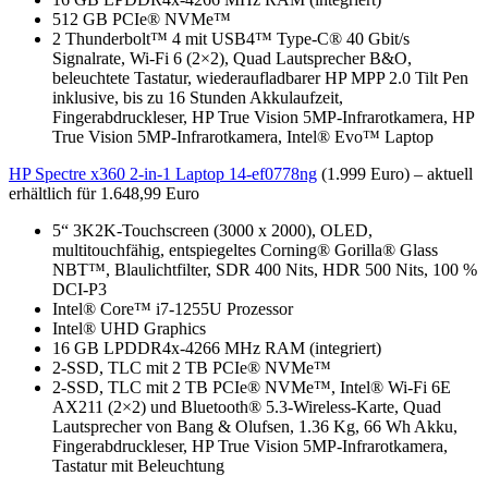
512 GB PCIe® NVMe™
2 Thunderbolt™ 4 mit USB4™ Type-C® 40 Gbit/s
Signalrate, Wi-Fi 6 (2×2), Quad Lautsprecher B&O,
beleuchtete Tastatur, wiederaufladbarer HP MPP 2.0 Tilt Pen
inklusive, bis zu 16 Stunden Akkulaufzeit,
Fingerabdruckleser, HP True Vision 5MP-Infrarotkamera, HP
True Vision 5MP-Infrarotkamera, Intel® Evo™ Laptop
HP Spectre x360 2-in-1 Laptop 14-ef0778ng
(1.999 Euro) – aktuell
erhältlich für 1.648,99 Euro
5“ 3K2K-Touchscreen (3000 x 2000), OLED,
multitouchfähig, entspiegeltes Corning® Gorilla® Glass
NBT™, Blaulichtfilter, SDR 400 Nits, HDR 500 Nits, 100 %
DCI-P3
Intel® Core™ i7-1255U Prozessor
Intel® UHD Graphics
16 GB LPDDR4x-4266 MHz RAM (integriert)
2-SSD, TLC mit 2 TB PCIe® NVMe™
2-SSD, TLC mit 2 TB PCIe® NVMe™, Intel® Wi-Fi 6E
AX211 (2×2) und Bluetooth® 5.3-Wireless-Karte, Quad
Lautsprecher von Bang & Olufsen, 1.36 Kg, 66 Wh Akku,
Fingerabdruckleser, HP True Vision 5MP-Infrarotkamera,
Tastatur mit Beleuchtung