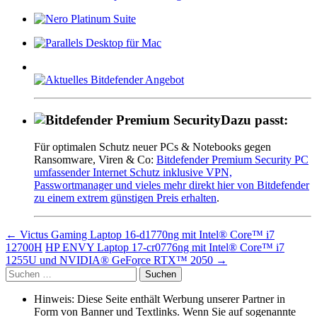
Dazu passt:
Für optimalen Schutz neuer PCs & Notebooks gegen
Ransomware, Viren & Co:
Bitdefender Premium Security PC
umfassender Internet Schutz inklusive VPN,
Passwortmanager und vieles mehr direkt hier von Bitdefender
zu einem extrem günstigen Preis erhalten
.
Beitragsnavigation
←
Victus Gaming Laptop 16-d1770ng mit Intel® Core™ i7
12700H
HP ENVY Laptop 17-cr0776ng mit Intel® Core™ i7
1255U und NVIDIA® GeForce RTX™ 2050
→
Suche
nach:
Hinweis: Diese Seite enthält Werbung unserer Partner in
Form von Banner und Textlinks. Wenn Sie auf sogenannte