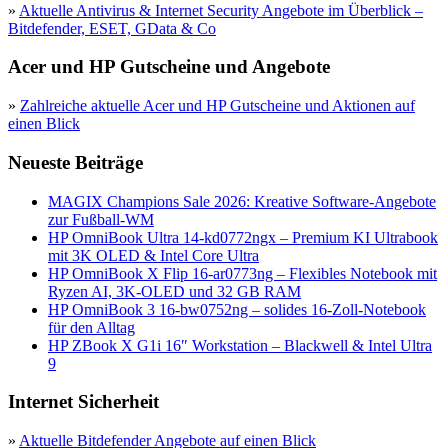
»
Aktuelle Antivirus & Internet Security Angebote im Überblick –
Bitdefender, ESET, GData & Co
Acer und HP Gutscheine und Angebote
»
Zahlreiche aktuelle Acer und HP Gutscheine und Aktionen auf
einen Blick
Neueste Beiträge
MAGIX Champions Sale 2026: Kreative Software-Angebote
zur Fußball-WM
HP OmniBook Ultra 14-kd0772ngx – Premium KI Ultrabook
mit 3K OLED & Intel Core Ultra
HP OmniBook X Flip 16-ar0773ng – Flexibles Notebook mit
Ryzen AI, 3K-OLED und 32 GB RAM
HP OmniBook 3 16-bw0752ng – solides 16-Zoll-Notebook
für den Alltag
HP ZBook X G1i 16″ Workstation – Blackwell & Intel Ultra
9
Internet Sicherheit
»
Aktuelle Bitdefender Angebote auf einen Blick