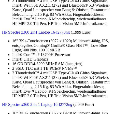
2 Thunderbolt™ 4 mit USB Type-C® 40 Gbit/s Signalrate,
Intel® Wi-Fi 6E AX211 (2×2) und Bluetooth® 5.3-Wireless-
Karte, Quad Lautsprecher von Bang & Olufsen, Tastatur mit
Beleuchtung, 2.15 Kg, 83 Wh Akku, Fingerabdruckleser,
Intel® Evo™ Laptop, KI-Speicherchip, wiederaufladbarer
HP MPP 2.0 Tilt Pen, HP True Vision 5MP-Infrarotkamera
HP Spectre x360 2in1 Laptop 16-f2773ng
(1.999 Euro)
16” 3K+-Touchscreen (3072 x 1920) Multitouch-fähig, IPS,
entspiegeltes Corning® Gorilla® Glass NBT™, Low Blue
Light, 400 Nits, 100 % sRGB
Intel® Core™ i7 13700H Prozessor
Intel® UHD Graphics
16 GB DDR4-3200 MHz RAM (integriert)
2-SSD, TLC mit 1 TB PCIe® NVMe™
2 Thunderbolt™ 4 mit USB Type-C® 40 Gbit/s Signalrate,
Intel® Wi-Fi 6E AX211 (2×2) und Bluetooth® 5.3-Wireless-
Karte, Quad Lautsprecher von Bang & Olufsen, Tastatur mit
Beleuchtung, 2.15 Kg, 83 Wh Akku, Fingerabdruckleser,
Intel® Evo™ Laptop, KI-Speicherchip, wiederaufladbarer
HP MPP 2.0 Tilt Pen, HP True Vision 5MP-Infrarotkamera
HP Spectre x360 2-in-1 Laptop 16-f2772ng
(2.049 Euro)
16” 3K+-Touchscreen (3072 x 1920) Multitouch-fähig, IPS,