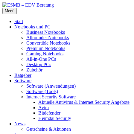
Zum
Menü
Inhalt
Die beste Hardware und Software für Sie
ESMB – EDV Beratung
springen
Start
Notebooks und PC
Business Notebooks
Allrounder Notebooks
Convertible Notebooks
Premium Notebooks
Gaming Notebooks
All-in-One PCs
Desktop PCs
Zubehör
Ratgeber
Software
Software (Anwendungen)
Software (Tools)
Internet Security Software
Aktuelle Antivirus & Internet Security Angebote
Avira
Bitdefender
Heimdal Security
News
Gutscheine & Aktionen