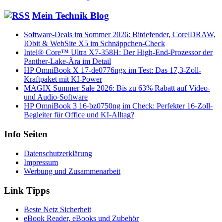
Mein Technik Blog
Software-Deals im Sommer 2026: Bitdefender, CorelDRAW,
IObit & WebSite X5 im Schnäppchen-Check
Intel® Core™ Ultra X7-358H: Der High-End-Prozessor der
Panther-Lake-Ära im Detail
HP OmniBook X 17-de0776ngx im Test: Das 17,3-Zoll-
Kraftpaket mit KI-Power
MAGIX Summer Sale 2026: Bis zu 63% Rabatt auf Video-
und Audio-Software
HP OmniBook 3 16-bz0750ng im Check: Perfekter 16-Zoll-
Begleiter für Office und KI-Alltag?
Info Seiten
Datenschutzerklärung
Impressum
Werbung und Zusammenarbeit
Link Tipps
Beste Netz Sicherheit
eBook Reader, eBooks und Zubehör