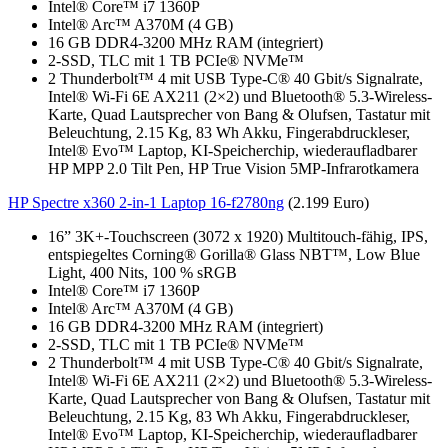
Intel® Core™ i7 1360P
Intel® Arc™ A370M (4 GB)
16 GB DDR4-3200 MHz RAM (integriert)
2-SSD, TLC mit 1 TB PCIe® NVMe™
2 Thunderbolt™ 4 mit USB Type-C® 40 Gbit/s Signalrate,
Intel® Wi-Fi 6E AX211 (2×2) und Bluetooth® 5.3-Wireless-
Karte, Quad Lautsprecher von Bang & Olufsen, Tastatur mit
Beleuchtung, 2.15 Kg, 83 Wh Akku, Fingerabdruckleser,
Intel® Evo™ Laptop, KI-Speicherchip, wiederaufladbarer
HP MPP 2.0 Tilt Pen, HP True Vision 5MP-Infrarotkamera
HP Spectre x360 2-in-1 Laptop 16-f2780ng
(2.199 Euro)
16” 3K+-Touchscreen (3072 x 1920) Multitouch-fähig, IPS,
entspiegeltes Corning® Gorilla® Glass NBT™, Low Blue
Light, 400 Nits, 100 % sRGB
Intel® Core™ i7 1360P
Intel® Arc™ A370M (4 GB)
16 GB DDR4-3200 MHz RAM (integriert)
2-SSD, TLC mit 1 TB PCIe® NVMe™
2 Thunderbolt™ 4 mit USB Type-C® 40 Gbit/s Signalrate,
Intel® Wi-Fi 6E AX211 (2×2) und Bluetooth® 5.3-Wireless-
Karte, Quad Lautsprecher von Bang & Olufsen, Tastatur mit
Beleuchtung, 2.15 Kg, 83 Wh Akku, Fingerabdruckleser,
Intel® Evo™ Laptop, KI-Speicherchip, wiederaufladbarer