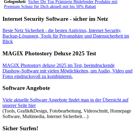
Gelegenheit
:
Sicher Dir Top Prämierte Bitdefender Produkte mit
Premium Schutz für Dich aktuell mit bis 50% Rabatt
Internet Security Software - sicher im Netz
Beste Netz Sicherheit - die besten Antivirus, Internet Security,
Backup-Lösungen, Tools für Privatsphäre und Datensicherheit im
Blick
MAGIX Photostory Deluxe 2025 Test
MAGIX Photostory deluxe 2025 im Test, beeindruckende
Diashow-Software mit vielen Möglichkeiten, um Audio, Video und
Fotos eindrucksvoll zu kombinieren.
Software Angebote
Viele aktuelle Software Angebote findet man in der Übersicht auf
unserer Seite hier
(Tools, Grafik&Design, Fotobearbeitung, Videoschnitt, Homepage
Software, Multimedia, Internet Sicherheit…)
Sicher Surfen!