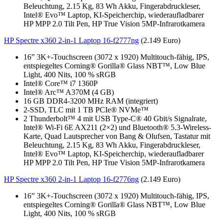
Beleuchtung, 2.15 Kg, 83 Wh Akku, Fingerabdruckleser,
Intel® Evo™ Laptop, KI-Speicherchip, wiederaufladbarer
HP MPP 2.0 Tilt Pen, HP True Vision 5MP-Infrarotkamera
HP Spectre x360 2-in-1 Laptop 16-f2777ng
(2.149 Euro)
16” 3K+-Touchscreen (3072 x 1920) Multitouch-fähig, IPS,
entspiegeltes Corning® Gorilla® Glass NBT™, Low Blue
Light, 400 Nits, 100 % sRGB
Intel® Core™ i7 1360P
Intel® Arc™ A370M (4 GB)
16 GB DDR4-3200 MHz RAM (integriert)
2-SSD, TLC mit 1 TB PCIe® NVMe™
2 Thunderbolt™ 4 mit USB Type-C® 40 Gbit/s Signalrate,
Intel® Wi-Fi 6E AX211 (2×2) und Bluetooth® 5.3-Wireless-
Karte, Quad Lautsprecher von Bang & Olufsen, Tastatur mit
Beleuchtung, 2.15 Kg, 83 Wh Akku, Fingerabdruckleser,
Intel® Evo™ Laptop, KI-Speicherchip, wiederaufladbarer
HP MPP 2.0 Tilt Pen, HP True Vision 5MP-Infrarotkamera
HP Spectre x360 2-in-1 Laptop 16-f2776ng
(2.149 Euro)
16” 3K+-Touchscreen (3072 x 1920) Multitouch-fähig, IPS,
entspiegeltes Corning® Gorilla® Glass NBT™, Low Blue
Light, 400 Nits, 100 % sRGB