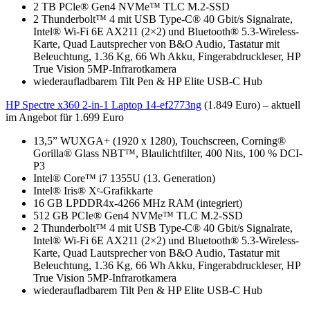
2 TB PCle® Gen4 NVMe™ TLC M.2-SSD
2 Thunderbolt™ 4 mit USB Type-C® 40 Gbit/s Signalrate,
Intel® Wi-Fi 6E AX211 (2×2) und Bluetooth® 5.3-Wireless-
Karte, Quad Lautsprecher von B&O Audio, Tastatur mit
Beleuchtung, 1.36 Kg, 66 Wh Akku, Fingerabdruckleser, HP
True Vision 5MP-Infrarotkamera
wiederaufladbarem Tilt Pen & HP Elite USB-C Hub
HP Spectre x360 2-in-1 Laptop 14-ef2773ng
(1.849 Euro) – aktuell
im Angebot für 1.699 Euro
13,5” WUXGA+ (1920 x 1280), Touchscreen, Corning®
Gorilla® Glass NBT™, Blaulichtfilter, 400 Nits, 100 % DCI-
P3
Intel® Core™ i7 1355U (13. Generation)
Intel® Iris® Xᵉ-Grafikkarte
16 GB LPDDR4x-4266 MHz RAM (integriert)
512 GB PCIe® Gen4 NVMe™ TLC M.2-SSD
2 Thunderbolt™ 4 mit USB Type-C® 40 Gbit/s Signalrate,
Intel® Wi-Fi 6E AX211 (2×2) und Bluetooth® 5.3-Wireless-
Karte, Quad Lautsprecher von B&O Audio, Tastatur mit
Beleuchtung, 1.36 Kg, 66 Wh Akku, Fingerabdruckleser, HP
True Vision 5MP-Infrarotkamera
wiederaufladbarem Tilt Pen & HP Elite USB-C Hub