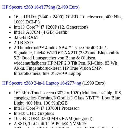
HP Spectre x360 16-f1779ng (2.499 Euro)
16 „, UHD+ (3840 x 2400), OLED. Touchscreen, 400 Nits,
100% DCI-P3
Intel® Core™ i7 1260P (12. Generation)
Intel® A370M (4 GB) Grafik
32 GB RAM
2 TB SSD
2 Thunderbolt™ 4 mit USB4™ Type-C® 40 Gbit/s
Signalrate, Intel® Wi-Fi 6E AX211 (2×2) und Bluetooth®
5.3, Quad Lautsprecher von Bang & Olufsen,
wiederaufladbarer HP MPP 2.0 Tilt Pen, KI-Chip, 83 Wh
Akku, Fingerabdruckleser, HP True Vision 5MP-
Infrarotkamera, Intel® Evo™ Laptop
HP Spectre x360 2-in-1 Laptop 16-f2774ng
(1.999 Euro)
16” 3K+-Touchscreen (3072 x 1920) Multitouch-fähig, IPS,
entspiegeltes Corning® Gorilla® Glass NBT™, Low Blue
Light, 400 Nits, 100 % sRGB
Intel® Core™ i7 13700H Prozessor
Intel® UHD Graphics
16 GB DDR4-3200 MHz RAM (integriert)
2-SSD, TLC mit 1 TB PCIe® NVMe™