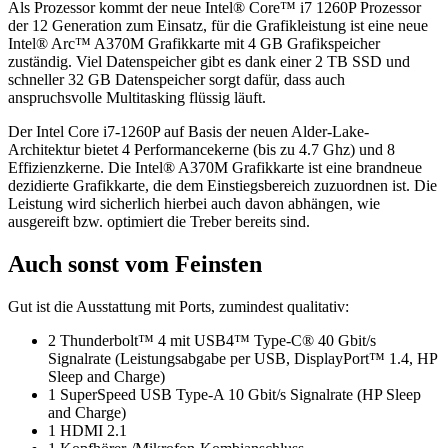
Als Prozessor kommt der neue Intel® Core™ i7 1260P Prozessor
der 12 Generation zum Einsatz, für die Grafikleistung ist eine neue
Intel® Arc™ A370M Grafikkarte mit 4 GB Grafikspeicher
zuständig. Viel Datenspeicher gibt es dank einer 2 TB SSD und
schneller 32 GB Datenspeicher sorgt dafür, dass auch
anspruchsvolle Multitasking flüssig läuft.
Der Intel Core i7-1260P auf Basis der neuen Alder-Lake-
Architektur bietet 4 Performancekerne (bis zu 4.7 Ghz) und 8
Effizienzkerne. Die Intel® A370M Grafikkarte ist eine brandneue
dezidierte Grafikkarte, die dem Einstiegsbereich zuzuordnen ist. Die
Leistung wird sicherlich hierbei auch davon abhängen, wie
ausgereift bzw. optimiert die Treber bereits sind.
Auch sonst vom Feinsten
Gut ist die Ausstattung mit Ports, zumindest qualitativ:
2 Thunderbolt™ 4 mit USB4™ Type-C® 40 Gbit/s
Signalrate (Leistungsabgabe per USB, DisplayPort™ 1.4, HP
Sleep and Charge)
1 SuperSpeed USB Type-A 10 Gbit/s Signalrate (HP Sleep
and Charge)
1 HDMI 2.1