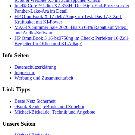
IObit & WebSite X5 im Schnäppchen-Check
Intel® Core™ Ultra X7-358H: Der High-End-Prozessor der
Panther-Lake-Ära im Detail
HP OmniBook X 17-de0776ngx im Test: Das 17,3-Zoll-
Kraftpaket mit KI-Power
MAGIX Summer Sale 2026: Bis zu 63% Rabatt auf Video-
und Audio-Software
HP OmniBook 3 16-bz0750ng im Check: Perfekter 16-Zoll-
Begleiter für Office und KI-Alltag?
Info Seiten
Datenschutzerklärung
Impressum
Werbung und Zusammenarbeit
Link Tipps
Beste Netz Sicherheit
eBook Reader, eBooks und Zubehör
Michael-Bickel.de: Technik und Angebote
Unsere Seiten