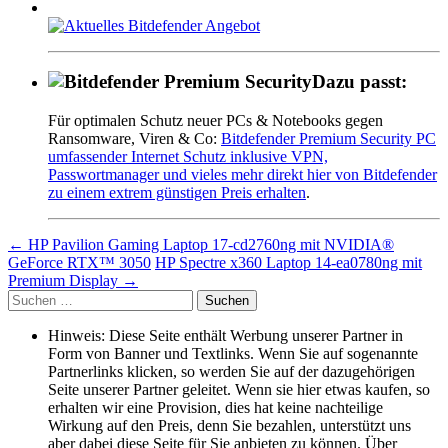
Dazu passt:
Für optimalen Schutz neuer PCs & Notebooks gegen
Ransomware, Viren & Co:
Bitdefender Premium Security PC
umfassender Internet Schutz inklusive VPN,
Passwortmanager und vieles mehr direkt hier von Bitdefender
zu einem extrem günstigen Preis erhalten
.
Beitragsnavigation
←
HP Pavilion Gaming Laptop 17-cd2760ng mit NVIDIA®
GeForce RTX™ 3050
HP Spectre x360 Laptop 14-ea0780ng mit
Premium Display
→
Suche
nach:
Hinweis: Diese Seite enthält Werbung unserer Partner in
Form von Banner und Textlinks. Wenn Sie auf sogenannte
Partnerlinks klicken, so werden Sie auf der dazugehörigen
Seite unserer Partner geleitet. Wenn sie hier etwas kaufen, so
erhalten wir eine Provision, dies hat keine nachteilige
Wirkung auf den Preis, denn Sie bezahlen, unterstützt uns
aber dabei diese Seite für Sie anbieten zu können. Über