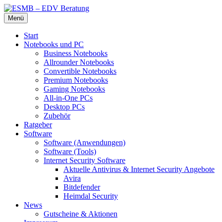
Zum
Menü
Inhalt
Die beste Hardware und Software für Sie
ESMB – EDV Beratung
springen
Start
Notebooks und PC
Business Notebooks
Allrounder Notebooks
Convertible Notebooks
Premium Notebooks
Gaming Notebooks
All-in-One PCs
Desktop PCs
Zubehör
Ratgeber
Software
Software (Anwendungen)
Software (Tools)
Internet Security Software
Aktuelle Antivirus & Internet Security Angebote
Avira
Bitdefender
Heimdal Security
News
Gutscheine & Aktionen