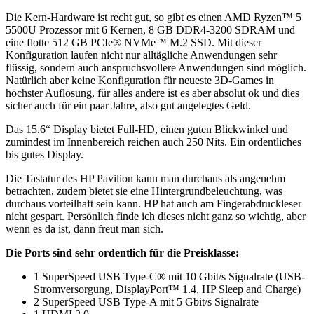
Die Kern-Hardware ist recht gut, so gibt es einen AMD Ryzen™ 5
5500U Prozessor mit 6 Kernen, 8 GB DDR4-3200 SDRAM und
eine flotte 512 GB PCIe® NVMe™ M.2 SSD. Mit dieser
Konfiguration laufen nicht nur alltägliche Anwendungen sehr
flüssig, sondern auch anspruchsvollere Anwendungen sind möglich.
Natürlich aber keine Konfiguration für neueste 3D-Games in
höchster Auflösung, für alles andere ist es aber absolut ok und dies
sicher auch für ein paar Jahre, also gut angelegtes Geld.
Das 15.6“ Display bietet Full-HD, einen guten Blickwinkel und
zumindest im Innenbereich reichen auch 250 Nits. Ein ordentliches
bis gutes Display.
Die Tastatur des HP Pavilion kann man durchaus als angenehm
betrachten, zudem bietet sie eine Hintergrundbeleuchtung, was
durchaus vorteilhaft sein kann. HP hat auch am Fingerabdruckleser
nicht gespart. Persönlich finde ich dieses nicht ganz so wichtig, aber
wenn es da ist, dann freut man sich.
Die Ports sind sehr ordentlich für die Preisklasse:
1 SuperSpeed USB Type-C® mit 10 Gbit/s Signalrate (USB-
Stromversorgung, DisplayPort™ 1.4, HP Sleep and Charge)
2 SuperSpeed USB Type-A mit 5 Gbit/s Signalrate