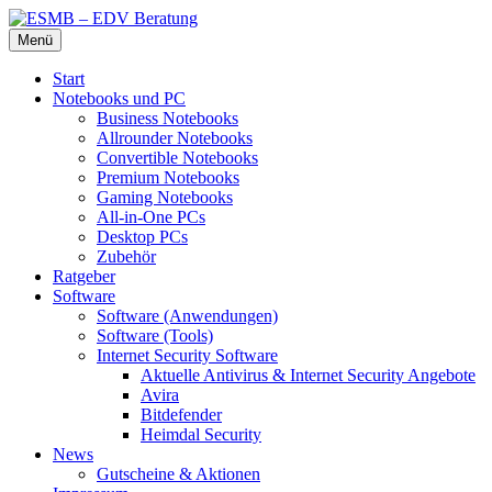
Zum
Menü
Inhalt
Die beste Hardware und Software für Sie
ESMB – EDV Beratung
springen
Start
Notebooks und PC
Business Notebooks
Allrounder Notebooks
Convertible Notebooks
Premium Notebooks
Gaming Notebooks
All-in-One PCs
Desktop PCs
Zubehör
Ratgeber
Software
Software (Anwendungen)
Software (Tools)
Internet Security Software
Aktuelle Antivirus & Internet Security Angebote
Avira
Bitdefender
Heimdal Security
News
Gutscheine & Aktionen