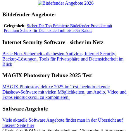
Bitdefender Angebote:
Gelegenheit
:
Sicher Dir Top Prämierte Bitdefender Produkte mit
Premium Schutz für Dich aktuell mit bis 50% Rabatt
Internet Security Software - sicher im Netz
Beste Netz Sicherheit - die besten Antivirus, Internet Security,
Backup-Lösungen, Tools für Privatsphäre und Datensicherheit im
Blick
MAGIX Photostory Deluxe 2025 Test
MAGIX Photostory deluxe 2025 im Test, beeindruckende
Diashow-Software mit vielen Möglichkeiten, um Audio, Video und
Fotos eindrucksvoll zu kombinieren.
Software Angebote
Viele aktuelle Software Angebote findet man in der Übersicht auf
unserer Seite hier
(Tools, Grafik&Design, Fotobearbeitung, Videoschnitt, Homepage