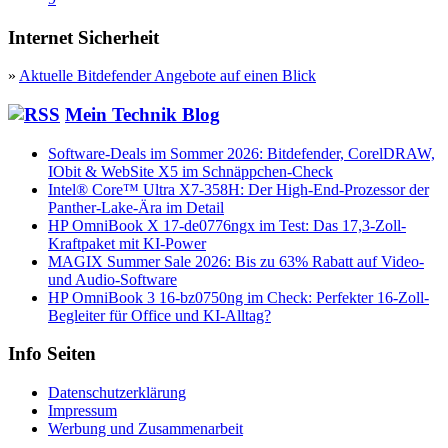
Internet Sicherheit
»
Aktuelle Bitdefender Angebote auf einen Blick
Mein Technik Blog
Software-Deals im Sommer 2026: Bitdefender, CorelDRAW,
IObit & WebSite X5 im Schnäppchen-Check
Intel® Core™ Ultra X7-358H: Der High-End-Prozessor der
Panther-Lake-Ära im Detail
HP OmniBook X 17-de0776ngx im Test: Das 17,3-Zoll-
Kraftpaket mit KI-Power
MAGIX Summer Sale 2026: Bis zu 63% Rabatt auf Video-
und Audio-Software
HP OmniBook 3 16-bz0750ng im Check: Perfekter 16-Zoll-
Begleiter für Office und KI-Alltag?
Info Seiten
Datenschutzerklärung
Impressum
Werbung und Zusammenarbeit