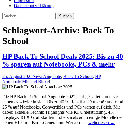
Impressum
Datenschutzerklärung
Suche
nach:
Schlagwort-Archiv: Back To
School
HP Back To School Deals 2025: Bis zu 40
% sparen auf Notebooks, PCs & mehr
25. August 2025
News
Angebote
,
Back To School
,
HP
,
Notebooks
Michael Bickel
Die HP Back To School Angebote 2025 sind gestartet – und sie
haben es wieder in sich. Bis zu 40 % Rabatt auf Zubehör und rund
25 % auf Notebooks, Convertibles und PCs warten auf dich. Mit
dabei: aktuelle Technik-Highlights wie KI-Unterstützung, 4K-
Displays, RTX-Grafikkarten und erstmals auch einige Modelle der
HP
neuen HP OmniBook-Generation. Wer also …
weiterlesen
→
Back