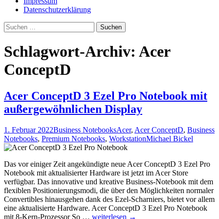
Impressum
Datenschutzerklärung
Suche
nach:
Schlagwort-Archiv: Acer
ConceptD
Acer ConceptD 3 Ezel Pro Notebook mit
außergewöhnlichen Display
1. Februar 2022
Business Notebooks
Acer
,
Acer ConceptD
,
Business
Notebooks
,
Premium Notebooks
,
Workstation
Michael Bickel
Das vor einiger Zeit angekündigte neue Acer ConceptD 3 Ezel Pro
Notebook mit aktualisierter Hardware ist jetzt im Acer Store
verfügbar. Das innovative und kreative Business-Notebook mit dem
flexiblen Positionierungsmodi, die über den Möglichkeiten normaler
Convertibles hinausgehen dank des Ezel-Scharniers, bietet vor allem
eine aktualisierte Hardware. Acer ConceptD 3 Ezel Pro Notebook
Acer
mit 8-Kern-Prozessor So …
weiterlesen
→