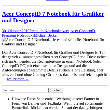
ConceptD
3
Ezel
Acer ConceptD 7 Notebook für Grafiker
Pro
und Designer
Notebook
mit
außergewöhnlichen
30. Oktober 2019
Premium Notebooks
Acer
,
Acer ConceptD
,
Display
Premium Notebooks
Michael Bickel
Das Acer ConceptD 7 Notebook für Grafiker und Designer ist Teil
der gezielt zusammengestellten Acer ConceptID Serie. Diese richtet
sich an Anwender, die Rechenleistung in einem Notebook (oder
ConceptID PC) mit einem schönen Design und auf die
Anforderungen abgestimmte Details suchen. Hohe Leistung, aber
alles edel und ohne Gaming Charakter, dazu leise und leicht, spricht
Acer
…
weiterlesen
→
ConceptD
7
Suche
Notebook
nach:
für
Hinweis: Diese Seite enthält Werbung unserer Partner in
Grafiker
Form von Banner und Textlinks. Wenn Sie auf sogenannte
und
Partnerlinks klicken, so werden Sie auf der dazugehörigen
Designer