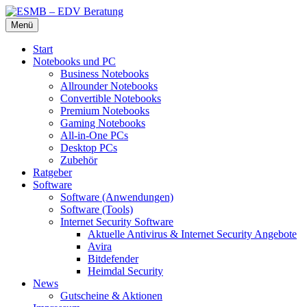
Zum
Menü
Inhalt
Die beste Hardware und Software für Sie
ESMB – EDV Beratung
springen
Start
Notebooks und PC
Business Notebooks
Allrounder Notebooks
Convertible Notebooks
Premium Notebooks
Gaming Notebooks
All-in-One PCs
Desktop PCs
Zubehör
Ratgeber
Software
Software (Anwendungen)
Software (Tools)
Internet Security Software
Aktuelle Antivirus & Internet Security Angebote
Avira
Bitdefender
Heimdal Security
News
Gutscheine & Aktionen