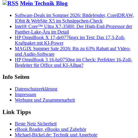
Mein Technik Blog
Software-Deals im Sommer 2026: Bitdefender, CorelDRAW,
IObit & WebSite X5 im Schnäppchen-Check
Intel® Core™ Ultra X7-358H: Der High-End-Prozessor der
Panther-Lake-Ära im Detail
HP OmniBook X 17-de0776ngx im Test: Das 17,3-Zoll-
Kraftpaket mit KI-Power
MAGIX Summer Sale 2026: Bis zu 63% Rabatt auf Video-
und Audio-Software
HP OmniBook 3 16-bz0750ng im Check: Perfekter 16-Zoll-
Begleiter für Office und KI-Alltag?
Info Seiten
Datenschutzerklärung
Impressum
Werbung und Zusammenarbeit
Link Tipps
Beste Netz Sicherheit
eBook Reader, eBooks und Zubehör
Michael-Bickel.de: Technik und Angebote