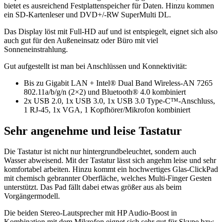
bietet es ausreichend Festplattenspeicher für Daten. Hinzu kommen
ein SD-Kartenleser und DVD+/-RW SuperMulti DL.
Das Display löst mit Full-HD auf und ist entspiegelt, eignet sich also
auch gut für den Außeneinsatz oder Büro mit viel
Sonneneinstrahlung.
Gut aufgestellt ist man bei Anschlüssen und Konnektivität:
Bis zu Gigabit LAN + Intel® Dual Band Wireless-AN 7265
802.11a/b/g/n (2×2) und Bluetooth® 4.0 kombiniert
2x USB 2.0, 1x USB 3.0, 1x USB 3.0 Type-C™-Anschluss,
1 RJ-45, 1x VGA, 1 Kopfhörer/Mikrofon kombiniert
Sehr angenehme und leise Tastatur
Die Tastatur ist nicht nur hintergrundbeleuchtet, sondern auch
Wasser abweisend. Mit der Tastatur lässt sich angehm leise und sehr
komfortabel arbeiten. Hinzu kommt ein hochwertiges Glas-ClickPad
mit chemisch gebrannter Oberfläche, welches Multi-Finger Gesten
unterstützt. Das Pad fällt dabei etwas größer aus als beim
Vorgängermodell.
Die beiden Stereo-Lautsprecher mit HP Audio-Boost in
Kombination mit dem Mikrofon eignet sich sehr gut für Skype bzw.