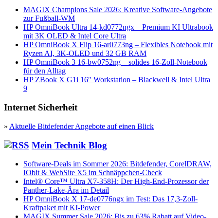
MAGIX Champions Sale 2026: Kreative Software-Angebote
zur Fußball-WM
HP OmniBook Ultra 14-kd0772ngx – Premium KI Ultrabook
mit 3K OLED & Intel Core Ultra
HP OmniBook X Flip 16-ar0773ng – Flexibles Notebook mit
Ryzen AI, 3K-OLED und 32 GB RAM
HP OmniBook 3 16-bw0752ng – solides 16-Zoll-Notebook
für den Alltag
HP ZBook X G1i 16″ Workstation – Blackwell & Intel Ultra
9
Internet Sicherheit
»
Aktuelle Bitdefender Angebote auf einen Blick
Mein Technik Blog
Software-Deals im Sommer 2026: Bitdefender, CorelDRAW,
IObit & WebSite X5 im Schnäppchen-Check
Intel® Core™ Ultra X7-358H: Der High-End-Prozessor der
Panther-Lake-Ära im Detail
HP OmniBook X 17-de0776ngx im Test: Das 17,3-Zoll-
Kraftpaket mit KI-Power
MAGIX Summer Sale 2026: Bis zu 63% Rabatt auf Video-