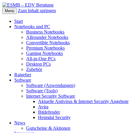
Zum Inhalt springen
Menü
Die beste Hardware und Software für Sie
ESMB – EDV Beratung
Start
Notebooks und PC
Business Notebooks
Allrounder Notebooks
Convertible Notebooks
Premium Notebooks
Gaming Notebooks
All-in-One PCs
Desktop PCs
Zubehör
Ratgeber
Software
Software (Anwendungen)
Software (Tools)
Internet Security Software
Aktuelle Antivirus & Internet Security Angebote
Avira
Bitdefender
Heimdal Security
News
Gutscheine & Aktionen