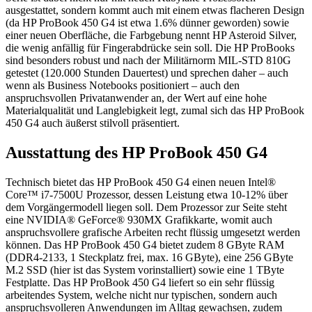
ausgestattet, sondern kommt auch mit einem etwas flacheren Design
(da HP ProBook 450 G4 ist etwa 1.6% dünner geworden) sowie
einer neuen Oberfläche, die Farbgebung nennt HP Asteroid Silver,
die wenig anfällig für Fingerabdrücke sein soll. Die HP ProBooks
sind besonders robust und nach der Militärnorm MIL-STD 810G
getestet (120.000 Stunden Dauertest) und sprechen daher – auch
wenn als Business Notebooks positioniert – auch den
anspruchsvollen Privatanwender an, der Wert auf eine hohe
Materialqualität und Langlebigkeit legt, zumal sich das HP ProBook
450 G4 auch äußerst stilvoll präsentiert.
Ausstattung des HP ProBook 450 G4
Technisch bietet das HP ProBook 450 G4 einen neuen Intel®
Core™ i7-7500U Prozessor, dessen Leistung etwa 10-12% über
dem Vorgängermodell liegen soll. Dem Prozessor zur Seite steht
eine NVIDIA® GeForce® 930MX Grafikkarte, womit auch
anspruchsvollere grafische Arbeiten recht flüssig umgesetzt werden
können. Das HP ProBook 450 G4 bietet zudem 8 GByte RAM
(DDR4-2133, 1 Steckplatz frei, max. 16 GByte), eine 256 GByte
M.2 SSD (hier ist das System vorinstalliert) sowie eine 1 TByte
Festplatte. Das HP ProBook 450 G4 liefert so ein sehr flüssig
arbeitendes System, welche nicht nur typischen, sondern auch
anspruchsvolleren Anwendungen im Alltag gewachsen, zudem