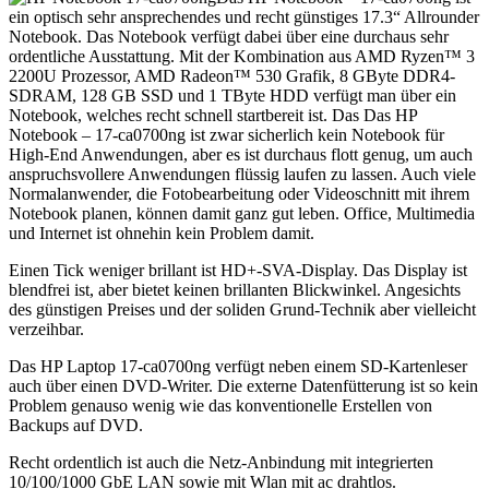
ein optisch sehr ansprechendes und recht günstiges 17.3“ Allrounder
Notebook. Das Notebook verfügt dabei über eine durchaus sehr
ordentliche Ausstattung. Mit der Kombination aus AMD Ryzen™ 3
2200U Prozessor, AMD Radeon™ 530 Grafik, 8 GByte DDR4-
SDRAM, 128 GB SSD und 1 TByte HDD verfügt man über ein
Notebook, welches recht schnell startbereit ist. Das Das HP
Notebook – 17-ca0700ng ist zwar sicherlich kein Notebook für
High-End Anwendungen, aber es ist durchaus flott genug, um auch
anspruchsvollere Anwendungen flüssig laufen zu lassen. Auch viele
Normalanwender, die Fotobearbeitung oder Videoschnitt mit ihrem
Notebook planen, können damit ganz gut leben. Office, Multimedia
und Internet ist ohnehin kein Problem damit.
Einen Tick weniger brillant ist HD+-SVA-Display. Das Display ist
blendfrei ist, aber bietet keinen brillanten Blickwinkel. Angesichts
des günstigen Preises und der soliden Grund-Technik aber vielleicht
verzeihbar.
Das HP Laptop 17-ca0700ng verfügt neben einem SD-Kartenleser
auch über einen DVD-Writer. Die externe Datenfütterung ist so kein
Problem genauso wenig wie das konventionelle Erstellen von
Backups auf DVD.
Recht ordentlich ist auch die Netz-Anbindung mit integrierten
10/100/1000 GbE LAN sowie mit Wlan mit ac drahtlos.