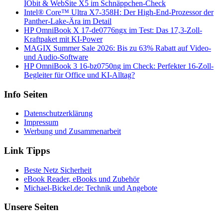
IObit & WebSite X5 im Schnäppchen-Check
Intel® Core™ Ultra X7-358H: Der High-End-Prozessor der
Panther-Lake-Ära im Detail
HP OmniBook X 17-de0776ngx im Test: Das 17,3-Zoll-
Kraftpaket mit KI-Power
MAGIX Summer Sale 2026: Bis zu 63% Rabatt auf Video-
und Audio-Software
HP OmniBook 3 16-bz0750ng im Check: Perfekter 16-Zoll-
Begleiter für Office und KI-Alltag?
Info Seiten
Datenschutzerklärung
Impressum
Werbung und Zusammenarbeit
Link Tipps
Beste Netz Sicherheit
eBook Reader, eBooks und Zubehör
Michael-Bickel.de: Technik und Angebote
Unsere Seiten