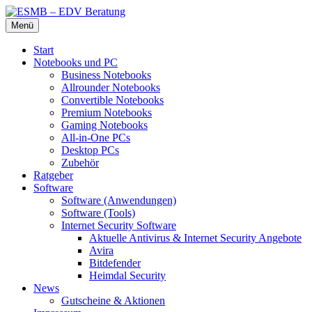
Zum
Menü
Inhalt
Die beste Hardware und Software für Sie
ESMB – EDV Beratung
springen
Start
Notebooks und PC
Business Notebooks
Allrounder Notebooks
Convertible Notebooks
Premium Notebooks
Gaming Notebooks
All-in-One PCs
Desktop PCs
Zubehör
Ratgeber
Software
Software (Anwendungen)
Software (Tools)
Internet Security Software
Aktuelle Antivirus & Internet Security Angebote
Avira
Bitdefender
Heimdal Security
News
Gutscheine & Aktionen