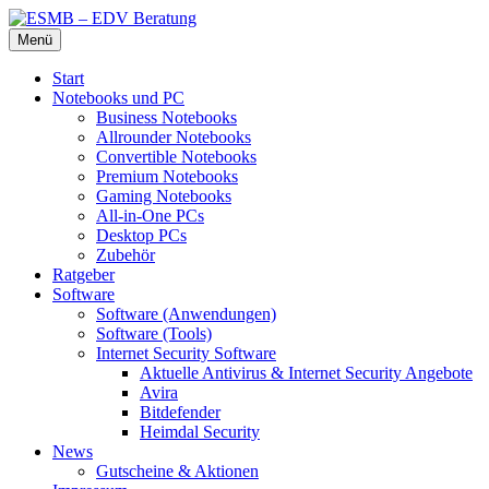
Zum
Menü
Inhalt
Die beste Hardware und Software für Sie
ESMB – EDV Beratung
springen
Start
Notebooks und PC
Business Notebooks
Allrounder Notebooks
Convertible Notebooks
Premium Notebooks
Gaming Notebooks
All-in-One PCs
Desktop PCs
Zubehör
Ratgeber
Software
Software (Anwendungen)
Software (Tools)
Internet Security Software
Aktuelle Antivirus & Internet Security Angebote
Avira
Bitdefender
Heimdal Security
News
Gutscheine & Aktionen