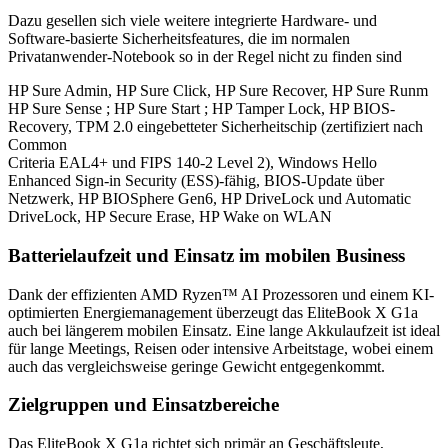
Dazu gesellen sich viele weitere integrierte Hardware- und
Software-basierte Sicherheitsfeatures, die im normalen
Privatanwender-Notebook so in der Regel nicht zu finden sind
HP Sure Admin, HP Sure Click, HP Sure Recover, HP Sure Runm
HP Sure Sense ; HP Sure Start ; HP Tamper Lock, HP BIOS-
Recovery, TPM 2.0 eingebetteter Sicherheitschip (zertifiziert nach
Common
Criteria EAL4+ und FIPS 140-2 Level 2), Windows Hello
Enhanced Sign-in Security (ESS)-fähig, BIOS-Update über
Netzwerk, HP BIOSphere Gen6, HP DriveLock und Automatic
DriveLock, HP Secure Erase, HP Wake on WLAN
Batterielaufzeit und Einsatz im mobilen Business
Dank der effizienten AMD Ryzen™ AI Prozessoren und einem KI-
optimierten Energiemanagement überzeugt das EliteBook X G1a
auch bei längerem mobilen Einsatz. Eine lange Akkulaufzeit ist ideal
für lange Meetings, Reisen oder intensive Arbeitstage, wobei einem
auch das vergleichsweise geringe Gewicht entgegenkommt.
Zielgruppen und Einsatzbereiche
Das EliteBook X G1a richtet sich primär an Geschäftsleute,