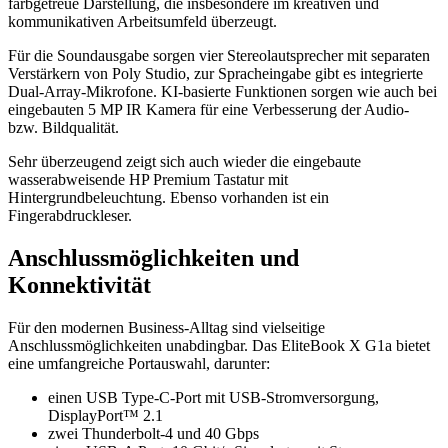
farbgetreue Darstellung, die insbesondere im kreativen und
kommunikativen Arbeitsumfeld überzeugt.
Für die Soundausgabe sorgen vier Stereolautsprecher mit separaten
Verstärkern von Poly Studio, zur Spracheingabe gibt es integrierte
Dual-Array-Mikrofone. KI-basierte Funktionen sorgen wie auch bei
eingebauten 5 MP IR Kamera für eine Verbesserung der Audio-
bzw. Bildqualität.
Sehr überzeugend zeigt sich auch wieder die eingebaute
wasserabweisende HP Premium Tastatur mit
Hintergrundbeleuchtung. Ebenso vorhanden ist ein
Fingerabdruckleser.
Anschlussmöglichkeiten und
Konnektivität
Für den modernen Business-Alltag sind vielseitige
Anschlussmöglichkeiten unabdingbar. Das EliteBook X G1a bietet
eine umfangreiche Portauswahl, darunter:
einen USB Type‑C‑Port mit USB-Stromversorgung,
DisplayPort™ 2.1
zwei Thunderbolt‑4 und 40 Gbps