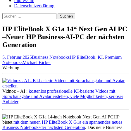
Impressum
Datenschutzerklärung
Suche
nach:
HP EliteBook X G1a 14“ Next Gen AI PC
–Neuer HP Business-AI-PC der nächsten
Generation
5. Februar 2025
Business Notebooks
HP EliteBook
,
KI
,
Premium
Notebooks
Michael Bickel
Werbung
Vidnoz – AI :
kostenlos professionelle KI-basierte Videos mit
Sprachausgabe und Avatar erstellen, viele Möglichkeiten, seriöser
Anbieter
HP
bietet
mit dem neuen HP EliteBook X G1a ein spannendes neues
Business-Notebooksder nächsten Generation
. Das neue Business-