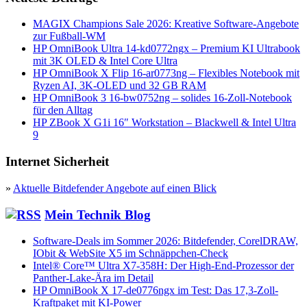
MAGIX Champions Sale 2026: Kreative Software-Angebote
zur Fußball-WM
HP OmniBook Ultra 14-kd0772ngx – Premium KI Ultrabook
mit 3K OLED & Intel Core Ultra
HP OmniBook X Flip 16-ar0773ng – Flexibles Notebook mit
Ryzen AI, 3K-OLED und 32 GB RAM
HP OmniBook 3 16-bw0752ng – solides 16-Zoll-Notebook
für den Alltag
HP ZBook X G1i 16″ Workstation – Blackwell & Intel Ultra
9
Internet Sicherheit
»
Aktuelle Bitdefender Angebote auf einen Blick
Mein Technik Blog
Software-Deals im Sommer 2026: Bitdefender, CorelDRAW,
IObit & WebSite X5 im Schnäppchen-Check
Intel® Core™ Ultra X7-358H: Der High-End-Prozessor der
Panther-Lake-Ära im Detail
HP OmniBook X 17-de0776ngx im Test: Das 17,3-Zoll-
Kraftpaket mit KI-Power