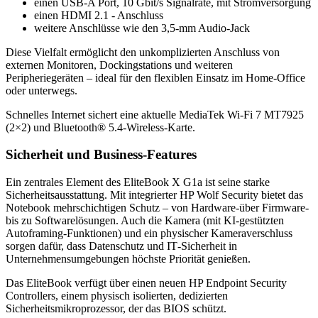
einen USB‑A Port, 10 Gbit/s Signalrate, mit Stromversorgung
einen HDMI 2.1 ‑ Anschluss
weitere Anschlüsse wie den 3,5‑mm Audio‑Jack
Diese Vielfalt ermöglicht den unkomplizierten Anschluss von
externen Monitoren, Dockingstations und weiteren
Peripheriegeräten – ideal für den flexiblen Einsatz im Home‑Office
oder unterwegs.
Schnelles Internet sichert eine aktuelle MediaTek Wi-Fi 7 MT7925
(2×2) und Bluetooth® 5.4-Wireless-Karte.
Sicherheit und Business‑Features
Ein zentrales Element des EliteBook X G1a ist seine starke
Sicherheitsausstattung. Mit integrierter HP Wolf Security bietet das
Notebook mehrschichtigen Schutz – von Hardware‑über Firmware‑
bis zu Softwarelösungen. Auch die Kamera (mit KI‑gestützten
Autoframing‑Funktionen) und ein physischer Kameraverschluss
sorgen dafür, dass Datenschutz und IT‑Sicherheit in
Unternehmensumgebungen höchste Priorität genießen.
Das EliteBook verfügt über einen neuen HP Endpoint Security
Controllers, einem physisch isolierten, dedizierten
Sicherheitsmikroprozessor, der das BIOS schützt.