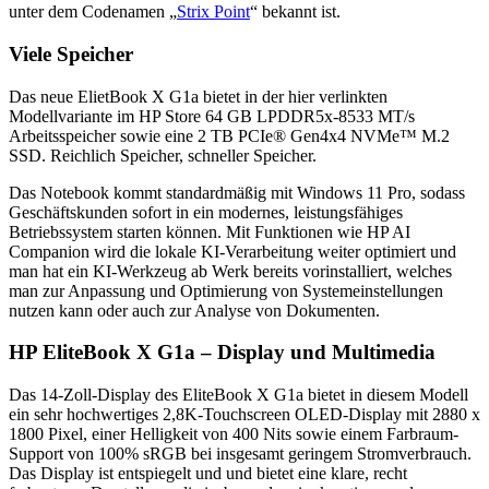
unter dem Codenamen „
Strix Point
“ bekannt ist.
Viele Speicher
Das neue ElietBook X G1a bietet in der hier verlinkten
Modellvariante im HP Store 64 GB LPDDR5x-8533 MT/s
Arbeitsspeicher sowie eine 2 TB PCIe® Gen4x4 NVMe™ M.2
SSD. Reichlich Speicher, schneller Speicher.
Das Notebook kommt standardmäßig mit Windows 11 Pro, sodass
Geschäftskunden sofort in ein modernes, leistungsfähiges
Betriebssystem starten können. Mit Funktionen wie HP AI
Companion wird die lokale KI-Verarbeitung weiter optimiert und
man hat ein KI-Werkzeug ab Werk bereits vorinstalliert, welches
man zur Anpassung und Optimierung von Systemeinstellungen
nutzen kann oder auch zur Analyse von Dokumenten.
HP EliteBook X G1a – Display und Multimedia
Das 14‑Zoll-Display des EliteBook X G1a bietet in diesem Modell
ein sehr hochwertiges 2,8K-Touchscreen OLED-Display mit 2880 x
1800 Pixel, einer Helligkeit von 400 Nits sowie einem Farbraum-
Support von 100% sRGB bei insgesamt geringem Stromverbrauch.
Das Display ist entspiegelt und und bietet eine klare, recht